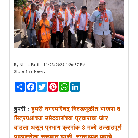
By
Nisha Patil
- 11/23/2025 1:26:37 PM
Share This News:
Share
Facebook
Twitter
Pinterest
WhatsApp
LinkedIn
हुपरी :
हुपरी नगरपरिषद निवडणुकीत भाजपा व
मित्रपक्षांच्या उमेदवारांच्या प्रचाराचा जोर
वाढला असून प्रभाग क्रमांक 8 मध्ये उत्साहपूर्ण
पदयात्रेला सुरूवात झाली. नगराध्यक्ष पदाचे