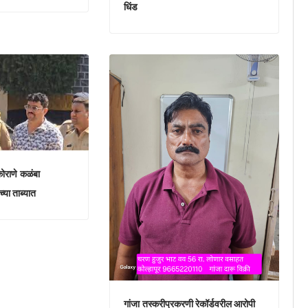
धिंड
ोराणे कळंबा
्या ताब्यात
गांजा तस्करीप्रकरणी रेकॉर्डवरील आरोपी