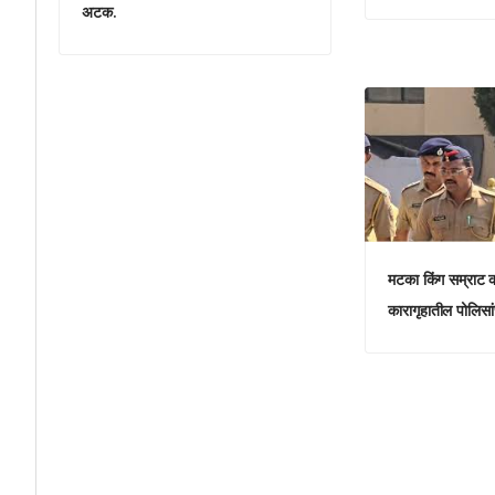
अटक.
मटका किंग सम्राट क
कारागृहातील पोलिसांच