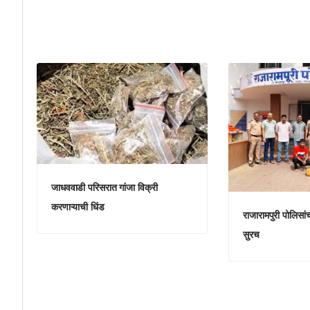
जाधववाडी परिसरात गांजा विक्री
करणाऱ्याची धिंड
राजारामपुरी पोलिसां
सुरच