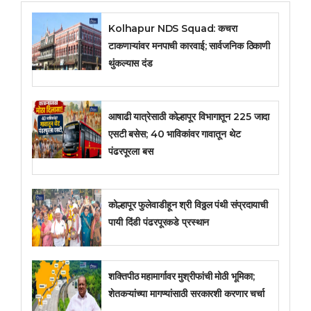
Kolhapur NDS Squad: कचरा
टाकणाऱ्यांवर मनपाची कारवाई; सार्वजनिक ठिकाणी
थुंकल्यास दंड
आषाढी यात्रेसाठी कोल्हापूर विभागातून 225 जादा
एसटी बसेस; 40 भाविकांवर गावातून थेट
पंढरपूरला बस
कोल्हापूर फुलेवाडीहून श्री विठ्ठल पंथी संप्रदायाची
पायी दिंडी पंढरपूरकडे प्रस्थान
शक्तिपीठ महामार्गावर मुश्रीफांची मोठी भूमिका;
शेतकऱ्यांच्या मागण्यांसाठी सरकारशी करणार चर्चा