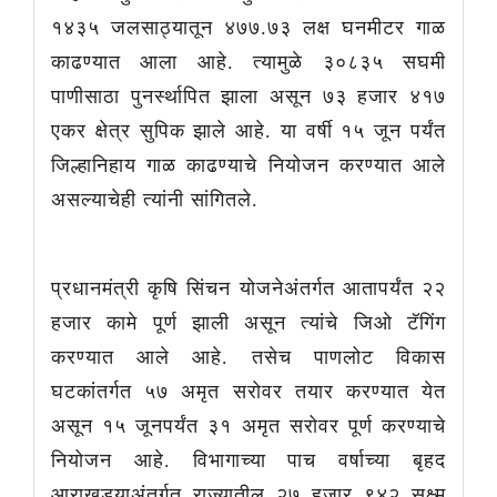
१४३५ जलसाठ्यातून ४७७.७३ लक्ष घनमीटर गाळ
काढण्यात आला आहे. त्यामुळे ३०८३५ सघमी
पाणीसाठा पुनर्स्थापित झाला असून ७३ हजार ४१७
एकर क्षेत्र सुपिक झाले आहे. या वर्षी १५ जून पर्यंत
जिल्हानिहाय गाळ काढण्याचे नियोजन करण्यात आले
असल्याचेही त्यांनी सांगितले.
प्रधानमंत्री कृषि सिंचन योजनेअंतर्गत आतापर्यंत २२
हजार कामे पूर्ण झाली असून त्यांचे जिओ टॅगिंग
करण्यात आले आहे. तसेच पाणलोट विकास
घटकांतर्गत ५७ अमृत सरोवर तयार करण्यात येत
असून १५ जूनपर्यंत ३१ अमृत सरोवर पूर्ण करण्याचे
नियोजन आहे. विभागाच्या पाच वर्षाच्या बृहद
आराखड्याअंतर्गत राज्यातील २७ हजार ९४२ सूक्ष्म