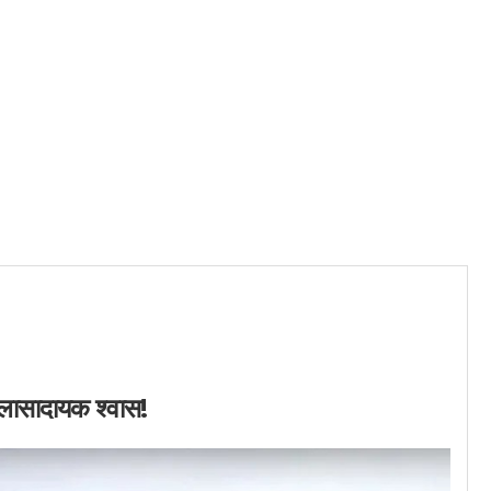
िलासादायक श्वास!