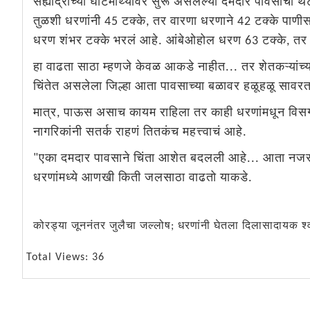
सह्याद्रीच्या घाटमाथ्यावर सुरू असलेल्या दमदार पावसाचा 
तुळशी धरणांनी 45 टक्के, तर वारणा धरणाने 42 टक्के पाणी
धरण शंभर टक्के भरलं आहे. आंबेओहोल धरण 63 टक्के, तर ज
हा वाढता साठा म्हणजे केवळ आकडे नाहीत... तर शेतकऱ्यांच्या 
चिंतेत असलेला जिल्हा आता पावसाच्या बळावर हळूहळू सावर
मात्र, पाऊस असाच कायम राहिला तर काही धरणांमधून विसर्ग 
नागरिकांनी सतर्क राहणं तितकंच महत्त्वाचं आहे.
"एका दमदार पावसाने चिंता आशेत बदलली आहे... आता नजर आ
धरणांमध्ये आणखी किती जलसाठा वाढतो याकडे.
कोरड्या जूननंतर जुलैचा जल्लोष; धरणांनी घेतला दिलासादायक श्
Total Views: 36