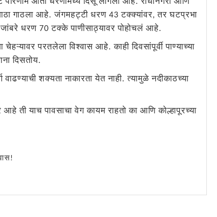
थेट परिणाम आता धरणांमध्ये दिसू लागला आहे. राधानगरी आणि
साठा गाठला आहे. जंगमहट्टी धरण 43 टक्क्यांवर, तर घटप्रभा
ांबरे धरण 70 टक्के पाणीसाठ्यावर पोहोचलं आहे.
चेहऱ्यावर परतलेला विश्वास आहे. काही दिवसांपूर्वी पाण्याच्या
ताना दिसतोय.
वाढण्याची शक्यता नाकारता येत नाही. त्यामुळे नदीकाठच्या
हे ती याच पावसाचा वेग कायम राहतो का आणि कोल्हापूरच्या
वास!