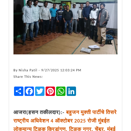
By
Nisha Patil
- 9/27/2025 12:03:24 PM
Share This News:
Share
Facebook
Twitter
Pinterest
WhatsApp
LinkedIn
आजरा(हसन तकीलदार):-
बहुजन मुक्ती पार्टीचे तिसरे
राष्ट्रीय अधिवेशन 4 ऑक्टोबर 2025 रोजी मुंबईत
लोकमान्य टिळक क्रिडांगण, टिळक नगर, चेंबूर, मुंबई