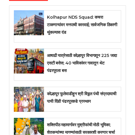
Kolhapur NDS Squad: कचरा
टाकणाऱ्यांवर मनपाची कारवाई; सार्वजनिक ठिकाणी
थुंकल्यास दंड
आषाढी यात्रेसाठी कोल्हापूर विभागातून 225 जादा
एसटी बसेस; 40 भाविकांवर गावातून थेट
पंढरपूरला बस
कोल्हापूर फुलेवाडीहून श्री विठ्ठल पंथी संप्रदायाची
पायी दिंडी पंढरपूरकडे प्रस्थान
शक्तिपीठ महामार्गावर मुश्रीफांची मोठी भूमिका;
शेतकऱ्यांच्या मागण्यांसाठी सरकारशी करणार चर्चा