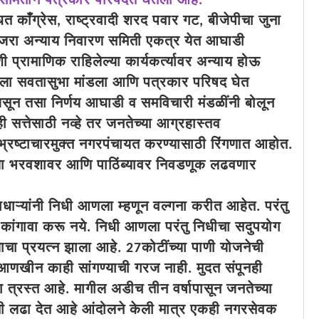
 समितीने पत्रकार परिषदेत घेतला आहे.
ाँग्रेस, राष्ट्रवादी शरद पवार गट, बीजेपीचा जुना
आजरा अन्याय निवारण समिती एकत्र येत आघाडी
शी प्रामाणिक राहिलेल्या कार्यकर्त्यावर अन्याय होऊ
पला सवतासुभा मांडला आणि पत्रकार परिषद घेत
असून तसा निर्णय आघाडी व समविचारी मंडळींनी बोलून
ही सत्तेसाठी नव्हे तर जनतेच्या आग्रहास्तव
्रष्टाचारमुक्त नगरपंचायत करण्यासाठी रिंगणात आहोत.
च्या भरवशावर आणि पाठिंब्यावर निवडणूक लढवणार
ाधाऱ्यांनी निधी आणला म्हणून वल्गना करीत आहेत. परंतु
 कांगावा करू नये. निधी आणला परंतु निधीचा सदुपयोग
्याचा प्रयत्न झाला आहे. 27कोटींच्या पाणी योजनेची
 आणखीन काही सांगण्याची गरज नाही. मुदत संपूनही
ा त्रस्त आहे. मागील अडीच तीन वर्षापासून जनतेच्या
ी लढा देत आहे आंदोलने केली मात्र एकही नगरसेवक