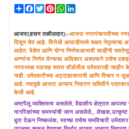
Share
Facebook
Twitter
Pinterest
WhatsApp
LinkedIn
आजरा(हसन तकीलदार):-
आजरा नगरपंचायतीच्या रणध
दिसून येत आहे. विरोधी आघाडीमध्ये सक्षम नेतृत्वाच
आहेत. वेळेत आणि योग्य निर्णयाआभावी काहींनी सवत
अण्णांना निर्णय घेण्याचा अधिकार असल्याने तसेच एकहा
नगराध्यक्ष पदासह सतरा वॉर्डातील उमेदवारही जाहीर क
नाही. उमेदवारीच्या अट्टाहासापायी आणि विचार न जु
आहे. त्यामुळे आजरा अन्याय निवारण समितीने पत्रकार
केली आहे.
अष्टपैलू व्यक्तिमत्व असलेले, वैद्यकीय क्षेत्रात आपल्य
नागरिकांच्या समस्यांची जाण असलेले,, लेखक,उत्कृष्ट 
धुरा देऊन निष्कलंक, स्वच्छ तसेच समविचारी उमेदव