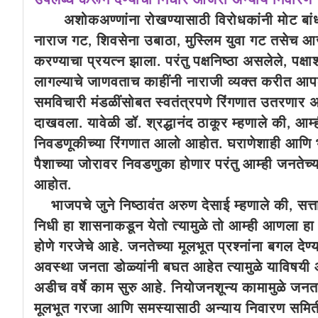
उपलब्ध करून देण्याचा निर्धार आजरा अन्याय निवारण
अशोकअण्णांना रोखण्यासाठी विरोधकांनी मोट बांधत क
नाराज गट, शिवसेना उबाठा, मुस्लिम युवा गट तसेच 
करण्याचा प्रयत्न झाला. परंतु पक्षनिष्ठा असलेले, पक्षा
लागल्याचे जाणवताच काहींनी नाराजी व्यक्त करीत आ
समविचारी मंडळींसोबत स्वतंत्रपणे रिंगणात उतरणार 
दाखवला. यावेळी डॉ. श्रद्धानंद ठाकूर म्हणाले की, आम्
निवडणूकीच्या रिंगणात आलो आहोत. घराणेशाही आणि भ
पैशाच्या जोरावर निवडणुका होणार परंतु आम्ही जनते
आहोत.
भाजपचे जुने निष्ठावंत अरुण देसाई म्हणाले की, सत्त
निधी हा शासनाकडून येतो त्यामुळे तो आम्ही आणला हा
होणे गरजेचे आहे. जनतेच्या मूलभूत प्रश्नांना बगल देण
अवस्था जनता डोळ्यांनी बघत आहेत त्यामुळे याविषयी
अडीच वर्षे काम सुरु आहे. नियोजनशून्य कामामुळे जनत
मूलभूत गरजा आणि समस्यासाठी अन्याय निवारण समित