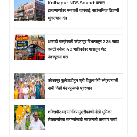
Kolhapur NDS Squad: कचरा
टाकणाऱ्यांवर मनपाची कारवाई; सार्वजनिक ठिकाणी
थुंकल्यास दंड
आषाढी यात्रेसाठी कोल्हापूर विभागातून 225 जादा
एसटी बसेस; 40 भाविकांवर गावातून थेट
पंढरपूरला बस
कोल्हापूर फुलेवाडीहून श्री विठ्ठल पंथी संप्रदायाची
पायी दिंडी पंढरपूरकडे प्रस्थान
शक्तिपीठ महामार्गावर मुश्रीफांची मोठी भूमिका;
शेतकऱ्यांच्या मागण्यांसाठी सरकारशी करणार चर्चा