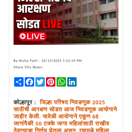
By
Nisha Patil
- 10/13/2025 1:22:19 PM
Share This News:
Share
Facebook
Twitter
Pinterest
WhatsApp
LinkedIn
कोल्हापूर :
जिल्हा परिषद निवडणूक 2025
साठीची आरक्षण सोडत आज निवडणूक आयोगाने
जाहीर केली. यावेळी आयोगाने एकूण 68
जागांपैकी 50 टक्के जागा महिलांसाठी राखीव
ठेवण्याचा निर्णय घेतला असून, त्यामुळे महिला